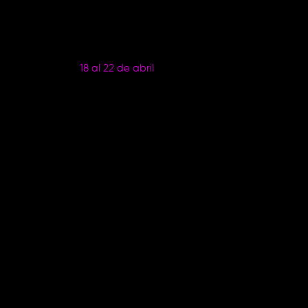
Estimado socio, tu compra ha sido realizada
exitosamente.
Estaremos poniéndonos en contacto contigo la
semana del
18 al 22 de abril
con indicaciones para
que puedas generar tu billetera digital, y de esa
forma podamos hacerte entrega de tus Platzees la
primera semana de mayo.
¡Gracias por todo!