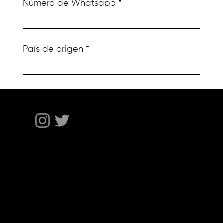
Número de Whatsapp
País de origen
Cantidad de Platzees por Adquirir
Return
Collectable
Wrench
FAQ's
Enviar